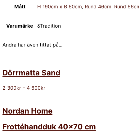
Mått
H 190cm x B 60cm
,
Rund 46cm
,
Rund 66c
Varumärke
&Tradition
Andra har även tittat på...
Dörrmatta Sand
2 300
kr
–
4 600
kr
Nordan Home
Frottéhandduk 40×70 cm