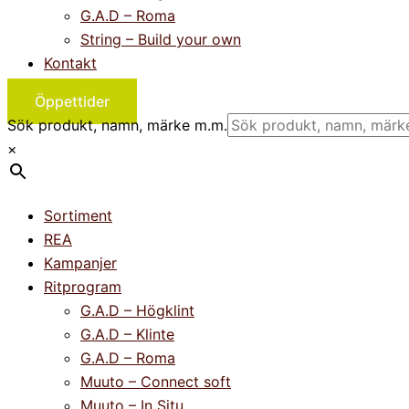
G.A.D – Roma
String – Build your own
Kontakt
Öppettider
Sök produkt, namn, märke m.m.
×
Sortiment
REA
Kampanjer
Ritprogram
G.A.D – Högklint
G.A.D – Klinte
G.A.D – Roma
Muuto – Connect soft
Muuto – In Situ