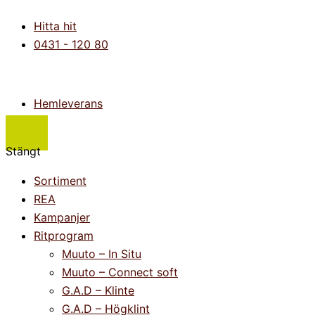
Hoppa
Main
Flyout
Sillon
Det
Det
Prisintervall:
Prisintervall:
Hitta hit
till
Menu
Menu
Mirror
ursprungliga
nuvarande
2
3
0431 - 120 80
innehåll
mängd
priset
priset
300kr
275kr
var:
är:
till
till
695kr.
347kr.
4
17
600kr
900kr
Hemleverans
Stängt
Sortiment
REA
Kampanjer
Ritprogram
Muuto – In Situ
Muuto – Connect soft
G.A.D – Klinte
G.A.D – Högklint