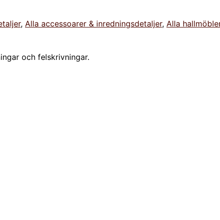
taljer
,
Alla accessoarer & inredningsdetaljer
,
Alla hallmöble
ningar och felskrivningar.