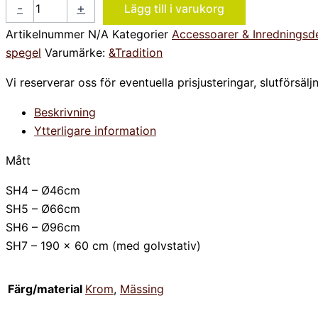
-
+
Lägg till i varukorg
Artikelnummer
N/A
Kategorier
Accessoarer & Inredningsde
spegel
Varumärke:
&Tradition
Vi reserverar oss för eventuella prisjusteringar, slutförsälj
Beskrivning
Ytterligare information
Mått
SH4 – Ø46cm
SH5 – Ø66cm
SH6 – Ø96cm
SH7 – 190 x 60 cm (med golvstativ)
Färg/material
Krom
,
Mässing