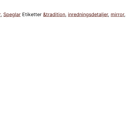
r
,
Speglar
Etiketter
&tradition
,
inredningsdetaljer
,
mirror
,