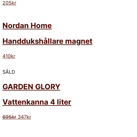
205
kr
Nordan Home
Handdukshållare magnet
410
kr
SÅLD
GARDEN GLORY
Vattenkanna 4 liter
695
kr
347
kr