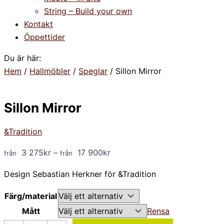
String – Build your own
Kontakt
Öppettider
Du är här:
Hem
/
Hallmöbler
/
Speglar
/ Sillon Mirror
Sillon Mirror
&Tradition
3 275
kr
–
17 900
kr
Design Sebastian Herkner för &Tradition
Färg/material
Mått
Rensa