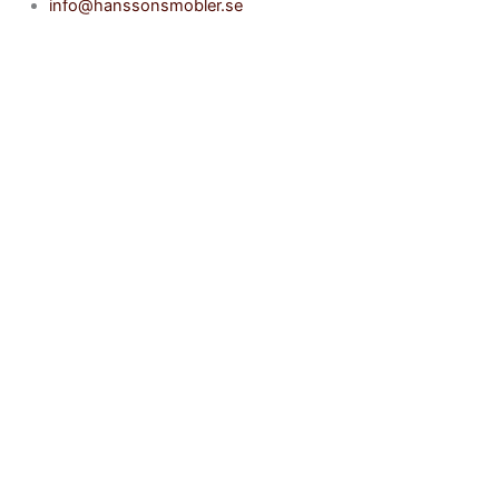
info@hanssonsmobler.se
Accessoarer & Inredningsdetaljer
Alla accessoarer & inredningsdetaljer
Köksredskap
Ljusstakar