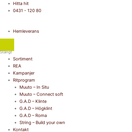
Hoppa
Main
Flyout
Hitta hit
till
Menu
Menu
0431 - 120 80
innehåll
Hemleverans
Stängt
Sortiment
REA
Kampanjer
Ritprogram
Muuto – In Situ
Muuto – Connect soft
G.A.D – Klinte
G.A.D – Högklint
G.A.D – Roma
String – Build your own
Kontakt