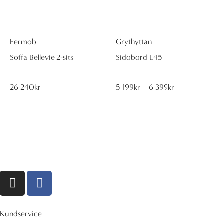
599kr
Fermob
Grythyttan
Soffa Bellevie 2-sits
Sidobord L45
Prisintervall:
26 240
kr
5 199
kr
–
6 399
kr
5
199kr
till
6
399kr
I
F
n
a
s
c
t
e
Kundservice