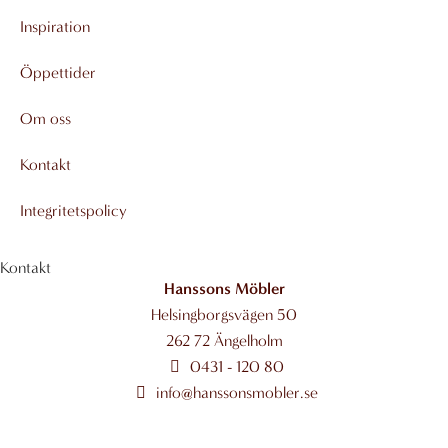
a
b
Inspiration
g
o
r
o
Öppettider
a
k
m
-
Om oss
f
Kontakt
Integritetspolicy
Kontakt
Hanssons Möbler
Helsingborgsvägen 50
262 72 Ängelholm
0431 - 120 80
info@hanssonsmobler.se