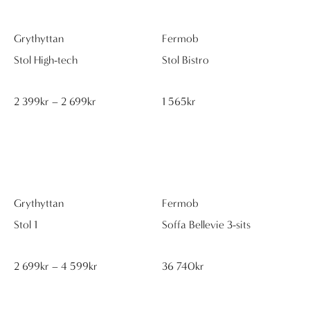
Grythyttan
Fermob
Stol High-tech
Stol Bistro
Prisintervall:
2 399
kr
–
2 699
kr
1 565
kr
2
399kr
till
2
699kr
Grythyttan
Fermob
Stol 1
Soffa Bellevie 3-sits
Prisintervall:
2 699
kr
–
4 599
kr
36 740
kr
2
699kr
till
4