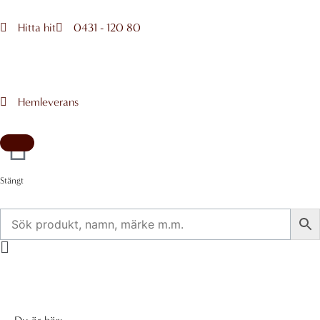
Hoppa
till
Hitta hit
0431 - 120 80
innehåll
Hemleverans
Stängt
Flyout
Menu