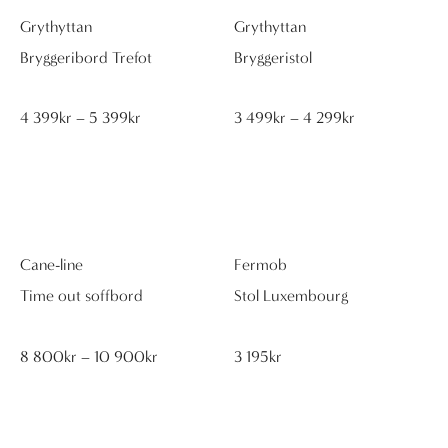
Grythyttan
Grythyttan
Bryggeribord Trefot
Bryggeristol
Prisintervall:
Prisintervall:
4 399
kr
–
5 399
kr
3 499
kr
–
4 299
kr
4
3
399kr
499kr
till
till
5
4
399kr
299kr
Cane-line
Fermob
Time out soffbord
Stol Luxembourg
Prisintervall:
8 800
kr
–
10 900
kr
3 195
kr
8
800kr
till
10
900kr