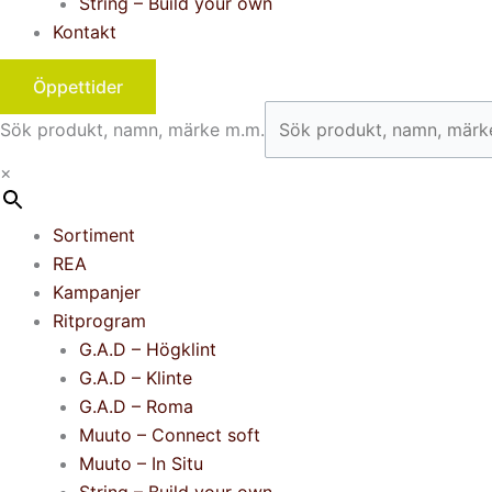
String – Build your own
Kontakt
Öppettider
Sök produkt, namn, märke m.m.
×
Sortiment
REA
Kampanjer
Ritprogram
G.A.D – Högklint
G.A.D – Klinte
G.A.D – Roma
Muuto – Connect soft
Muuto – In Situ