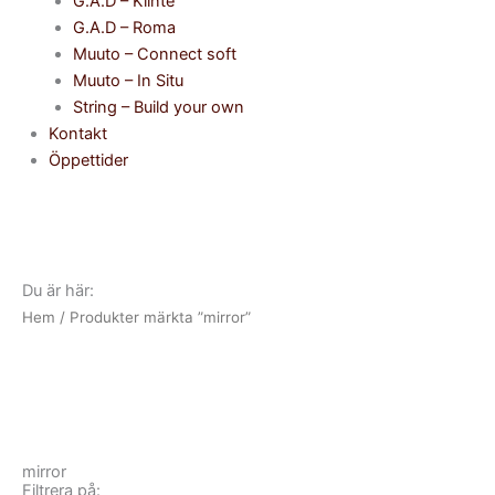
G.A.D – Klinte
G.A.D – Roma
Muuto – Connect soft
Muuto – In Situ
String – Build your own
Kontakt
Öppettider
Du är här:
Hem
/ Produkter märkta ”mirror”
mirror
Filtrera på: