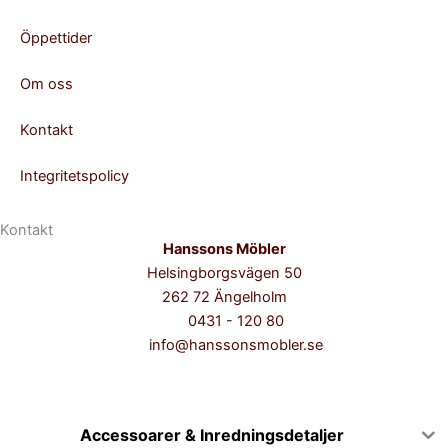
g
o
r
o
Öppettider
a
k
m
-
Om oss
f
Kontakt
Integritetspolicy
Kontakt
Hanssons Möbler
Helsingborgsvägen 50
262 72 Ängelholm
0431 - 120 80
info@hanssonsmobler.se
Accessoarer & Inredningsdetaljer