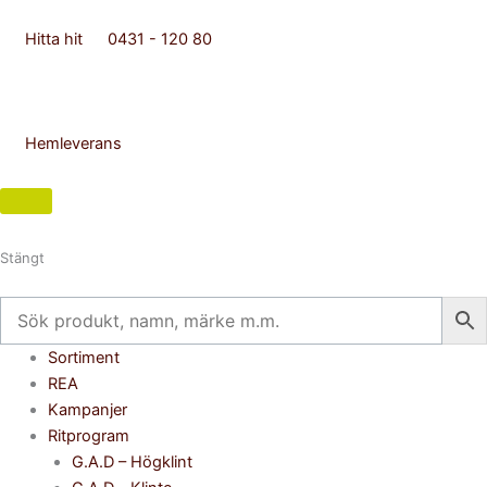
Hoppa
till
Hitta hit
0431 - 120 80
innehåll
Hemleverans
Stängt
Flyout
Sortiment
Menu
REA
Kampanjer
Ritprogram
G.A.D – Högklint