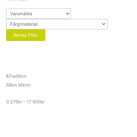
Rensa filter
&Tradition
Sillon Mirror
Prisintervall:
3 275
kr
–
17 900
kr
3
275kr
till
17
900kr