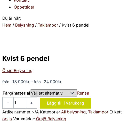
Kontakt
Öppettider
Du är här:
Hem
/
Belysning
/
Taklampor
/ Kvist 6 pendel
Kvist 6 pendel
Örsjö Belysning
18 900
kr
–
24 900
kr
Färg/material
Rensa
-
+
Lägg till i varukorg
Artikelnummer
N/A
Kategorier
All belysning
,
Taklampor
Etikett
orsjo
Varumärke:
Örsjö Belysning