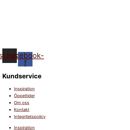
nstagram
Facebook-
f
Kundservice
Inspiration
Öppettider
Om oss
Kontakt
Integritetspolicy
Inspiration