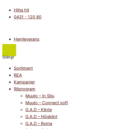
Hoppa
Main
Flyout
Kvist
Det
Det
Prisintervall:
Prisintervall:
Hitta hit
till
Menu
Menu
6
ursprungliga
nuvarande
2
18
0431 - 120 80
innehåll
pendel
priset
priset
300kr
900kr
mängd
var:
är:
till
till
695kr.
347kr.
4
24
600kr
900kr
Hemleverans
Stängt
Sortiment
REA
Kampanjer
Ritprogram
Muuto – In Situ
Muuto – Connect soft
G.A.D – Klinte
G.A.D – Högklint
G.A.D – Roma