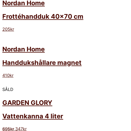
Nordan Home
Frottéhandduk 40×70 cm
205
kr
Nordan Home
Handdukshållare magnet
410
kr
SÅLD
GARDEN GLORY
Vattenkanna 4 liter
695
kr
347
kr