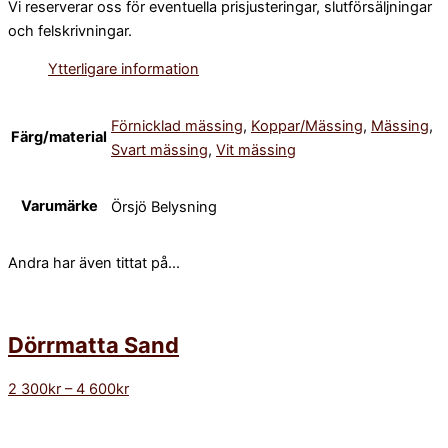
Vi reserverar oss för eventuella prisjusteringar, slutförsäljningar
och felskrivningar.
Ytterligare information
Förnicklad mässing
,
Koppar/Mässing
,
Mässing
,
Färg/material
Svart mässing
,
Vit mässing
Varumärke
Örsjö Belysning
Andra har även tittat på...
Dörrmatta Sand
2 300
kr
–
4 600
kr