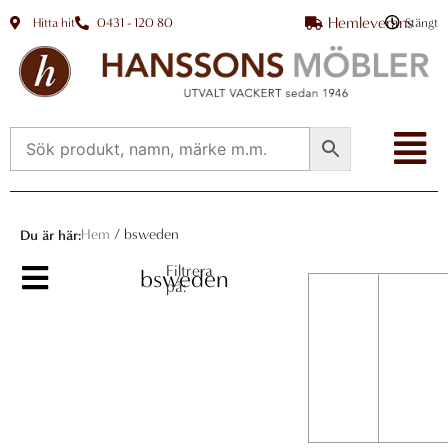
Hoppa
Hemleverans
Hitta hit
0431 - 120 80
Stängt
till
innehåll
Flyo
Me
Hem
/ bsweden
Du är här:
Filtrera
bsweden
på: