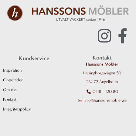
I
F
n
a
Kontakt
Kundservice
s
c
Hanssons Möbler
Inspiration
Helsingborgsvägen 50
t
e
Öppettider
262 72 Ängelholm
a
b
Om oss
0431 - 120 80
Kontakt
info@hanssonsmobler.se
g
o
Integritetspolicy
r
o