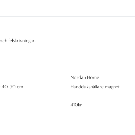
och felskrivningar.
Nordan Home
k 40×70 cm
Handdukshållare magnet
410
kr