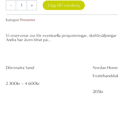
The
-
+
Lägg till i varukorg
Skier
Boje
Kategori
Presenter
-
Kay
Vi reserverar oss för eventuella prisjusteringar, slutförsäljningar 
Bojesen
Andra har även tittat på...
mängd
Dörrmatta Sand
Nordan Home
Frottéhanddu
Prisintervall:
2 300
kr
–
4 600
kr
2
300kr
205
kr
till
4
600kr