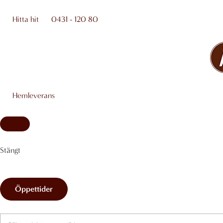
Hoppa
till
Hitta hit
0431 - 120 80
innehåll
Hemleverans
Stängt
Öppettider