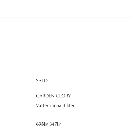
SÅLD
GARDEN GLORY
Vattenkanna 4 liter
Det
Det
695
kr
347
kr
ursprungliga
nuvarande
priset
priset
var:
är: