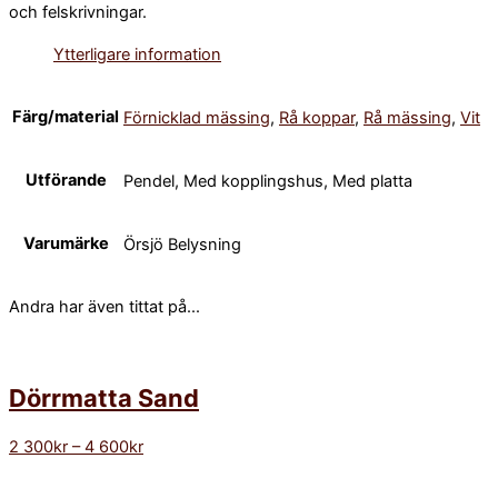
och felskrivningar.
Ytterligare information
Färg/material
Förnicklad mässing
,
Rå koppar
,
Rå mässing
,
Vit
Utförande
Pendel, Med kopplingshus, Med platta
Varumärke
Örsjö Belysning
Andra har även tittat på...
Dörrmatta Sand
2 300
kr
–
4 600
kr