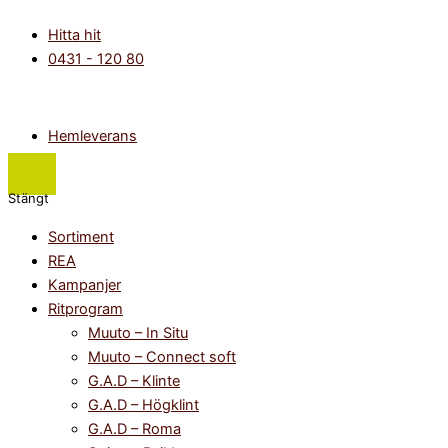
Hoppa
Main
Flyout
Star
Det
Det
Prisintervall:
Prisintervall:
Hitta hit
till
Menu
Menu
1
ursprungliga
nuvarande
2
1
0431 - 120 80
innehåll
tak/vägglampa
priset
priset
300kr
565kr
mängd
var:
är:
till
till
695kr.
347kr.
4
2
600kr
685kr
Hemleverans
Stängt
Sortiment
REA
Kampanjer
Ritprogram
Muuto – In Situ
Muuto – Connect soft
G.A.D – Klinte
G.A.D – Högklint
G.A.D – Roma