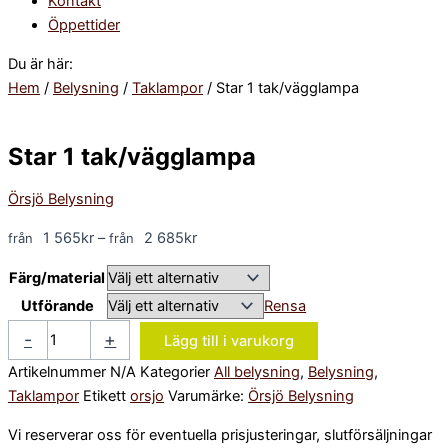
Kontakt
Öppettider
Du är här:
Hem
/
Belysning
/
Taklampor
/ Star 1 tak/vägglampa
Star 1 tak/vägglampa
Örsjö Belysning
1 565
kr
–
2 685
kr
Färg/material
Utförande
Rensa
-
+
Lägg till i varukorg
Artikelnummer
N/A
Kategorier
All belysning
,
Belysning
,
Taklampor
Etikett
orsjo
Varumärke:
Örsjö Belysning
Vi reserverar oss för eventuella prisjusteringar, slutförsäljningar