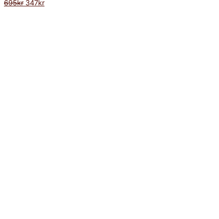
695
kr
347
kr