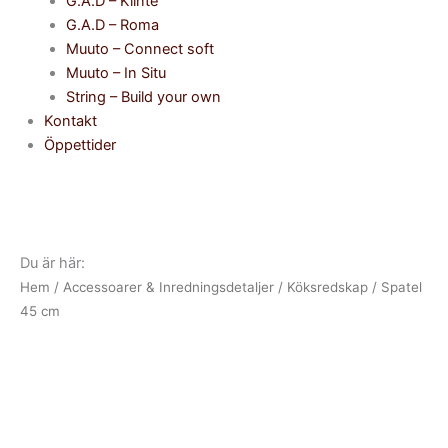
G.A.D – Klinte
G.A.D – Roma
Muuto – Connect soft
Muuto – In Situ
String – Build your own
Kontakt
Öppettider
Du är här:
Hem
/
Accessoarer & Inredningsdetaljer
/
Köksredskap
/ Spatel
45 cm