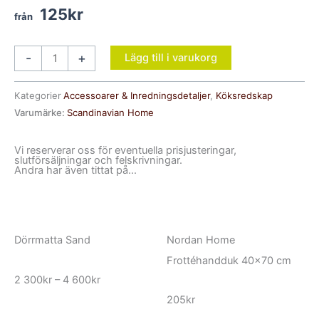
125
kr
Spatel
-
+
Lägg till i varukorg
45
cm
Kategorier
Accessoarer & Inredningsdetaljer
,
Köksredskap
mängd
Varumärke:
Scandinavian Home
Vi reserverar oss för eventuella prisjusteringar,
slutförsäljningar och felskrivningar.
Andra har även tittat på...
Dörrmatta Sand
Nordan Home
Frottéhandduk 40×70 cm
Prisintervall:
2 300
kr
–
4 600
kr
2
300kr
205
kr
till
4