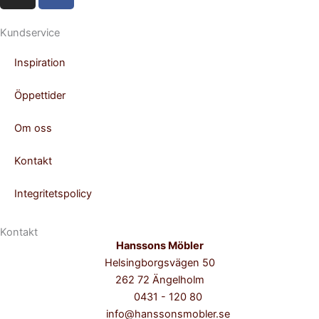
s
c
t
e
Kundservice
a
b
Inspiration
g
o
r
o
Öppettider
a
k
m
-
Om oss
f
Kontakt
Integritetspolicy
Kontakt
Hanssons Möbler
Helsingborgsvägen 50
262 72 Ängelholm
0431 - 120 80
info@hanssonsmobler.se