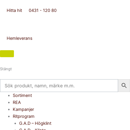
Hoppa
till
Hitta hit
0431 - 120 80
innehåll
Hemleverans
Stängt
Flyout
Sortiment
Menu
REA
Kampanjer
Ritprogram
G.A.D – Högklint