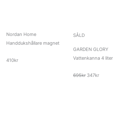
600kr
Nordan Home
SÅLD
Handdukshållare magnet
GARDEN GLORY
Vattenkanna 4 liter
410
kr
Det
Det
695
kr
347
kr
ursprungliga
nuvarande
priset
priset
var:
är:
695kr.
347kr.