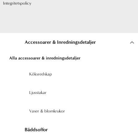
g
o
Integritetspolicy
r
o
a
k
Accessoarer & Inredningsdetaljer
m
-
Alla accessoarer & inredningsdetaljer
f
Köksredskap
Ljusstakar
Vaser & blomkrukor
Bäddsoffor