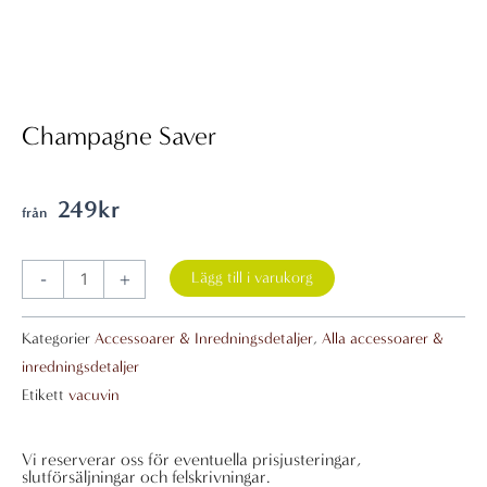
Champagne Saver
249
kr
Champagne
-
+
Lägg till i varukorg
Saver
mängd
Kategorier
Accessoarer & Inredningsdetaljer
,
Alla accessoarer &
inredningsdetaljer
Etikett
vacuvin
Vi reserverar oss för eventuella prisjusteringar,
slutförsäljningar och felskrivningar.