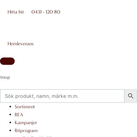
Hoppa
till
Hitta hit
0431 - 120 80
innehåll
Hemleverans
Stängt
Flyout
Sortiment
Menu
REA
Kampanjer
Ritprogram