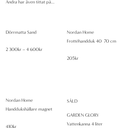
Andra har även tittat på...
Dörrmatta Sand
Nordan Home
Frottéhandduk 40×70 cm
Prisintervall:
2 300
kr
–
4 600
kr
2
300kr
205
kr
till
4
600kr
Nordan Home
SÅLD
Handdukshållare magnet
GARDEN GLORY
Vattenkanna 4 liter
410
kr