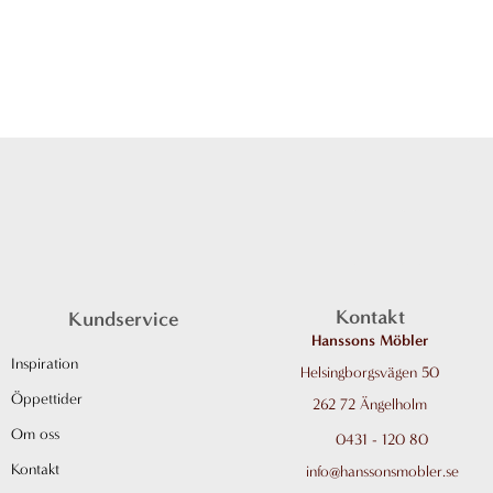
I
F
n
a
Kontakt
Kundservice
s
c
Hanssons Möbler
Inspiration
Helsingborgsvägen 50
t
e
Öppettider
262 72 Ängelholm
a
b
Om oss
0431 - 120 80
Kontakt
info@hanssonsmobler.se