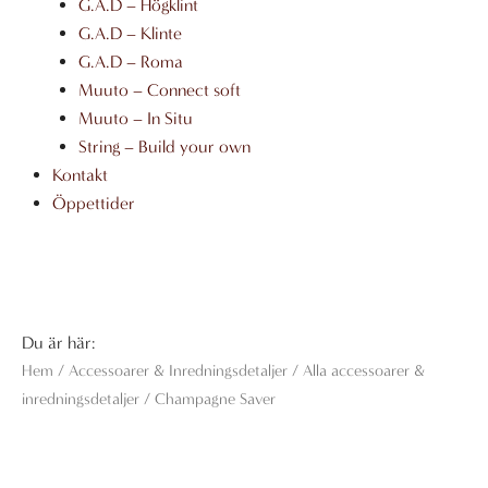
G.A.D – Högklint
G.A.D – Klinte
G.A.D – Roma
Muuto – Connect soft
Muuto – In Situ
String – Build your own
Kontakt
Öppettider
Du är här:
Hem
/
Accessoarer & Inredningsdetaljer
/
Alla accessoarer &
inredningsdetaljer
/ Champagne Saver