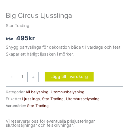
Big Circus Ljusslinga
Star Trading
495
kr
Snygg partyslinga för dekoration både till vardags och fest.
Skapar ett härligt ljussken i mörker.
Big
-
+
Lägg till i varukorg
Circus
Ljusslinga
Kategorier
All belysning
,
Utomhusbelysning
mängd
Etiketter
Ljusslinga
,
Star Trading
,
Utomhusbelysning
Varumärke:
Star Trading
Vi reserverar oss för eventuella prisjusteringar,
slutförsäljningar och felskrivningar.