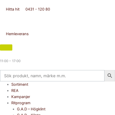
Hoppa
till
Hitta hit
0431 - 120 80
innehåll
Hemleverans
11:00 – 17:00
Flyout
Sortiment
Menu
REA
Kampanjer
Ritprogram
G.A.D – Högklint