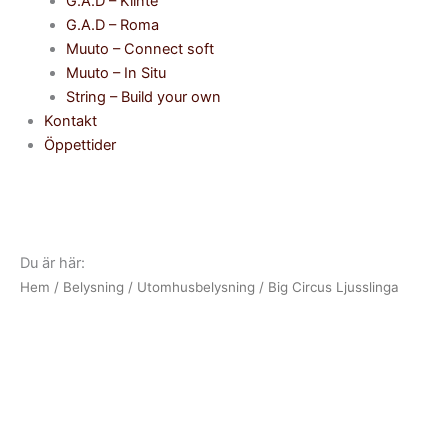
G.A.D – Klinte
G.A.D – Roma
Muuto – Connect soft
Muuto – In Situ
String – Build your own
Kontakt
Öppettider
Du är här:
Hem
/
Belysning
/
Utomhusbelysning
/ Big Circus Ljusslinga