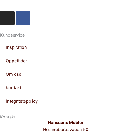
I
F
n
a
s
c
t
e
Kundservice
a
b
Inspiration
g
o
r
o
Öppettider
a
k
m
-
Om oss
f
Kontakt
Integritetspolicy
Kontakt
Hanssons Möbler
Helsingborgsvägen 50