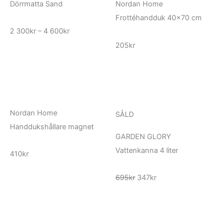
Dörrmatta Sand
Nordan Home
Frottéhandduk 40×70 cm
Prisintervall:
2 300
kr
–
4 600
kr
2
300kr
205
kr
till
4
600kr
Nordan Home
SÅLD
Handdukshållare magnet
GARDEN GLORY
Vattenkanna 4 liter
410
kr
Det
Det
695
kr
347
kr
ursprungliga
nuvarande
priset
priset
var:
är:
695kr.
347kr.