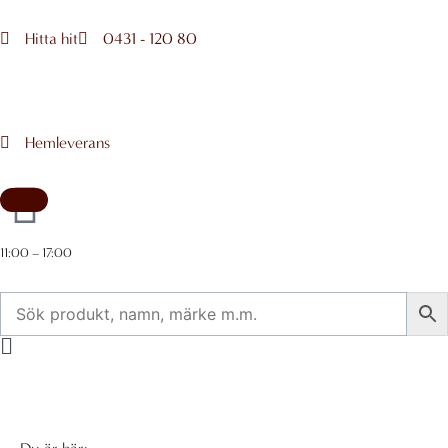
Hoppa
till
Hitta hit
0431 - 120 80
innehåll
Hemleverans
11:00 – 17:00
Flyout
Menu