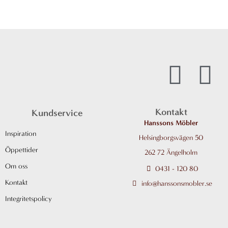
I
F
n
a
Kontakt
Kundservice
s
c
Hanssons Möbler
Inspiration
Helsingborgsvägen 50
t
e
Öppettider
262 72 Ängelholm
a
b
Om oss
0431 - 120 80
Kontakt
info@hanssonsmobler.se
g
o
Integritetspolicy
r
o