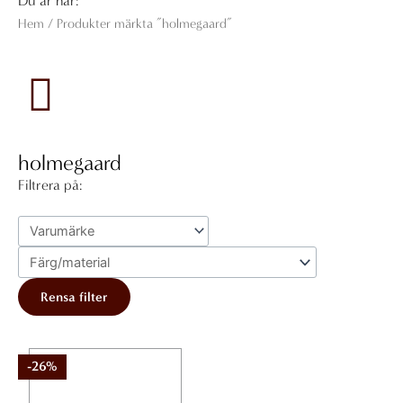
Du är här:
Hem
/ Produkter märkta ”holmegaard”
holmegaard
Filtrera på:
Rensa filter
-26%