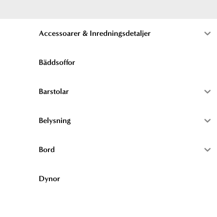
a
k
Accessoarer & Inredningsdetaljer
m
-
Bäddsoffor
f
Barstolar
Belysning
Bord
Dynor
Fåtöljer