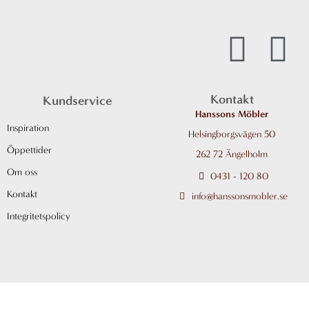
I
F
n
a
Kontakt
Kundservice
s
c
Hanssons Möbler
Inspiration
Helsingborgsvägen 50
t
e
Öppettider
262 72 Ängelholm
a
b
Om oss
0431 - 120 80
Kontakt
info@hanssonsmobler.se
g
o
Integritetspolicy
r
o
a
k