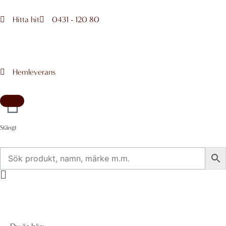
Hoppa
till
Hitta hit
0431 - 120 80
innehåll
Hemleverans
Stängt
Flyout
Menu