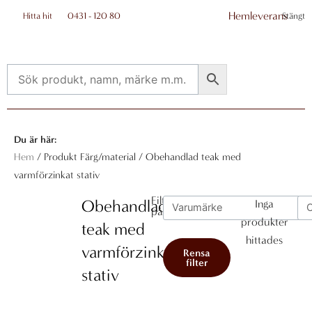
Hoppa
Hemleverans
Hitta hit
0431 - 120 80
Stängt
till
innehåll
Flyo
Me
Du är här:
Hem
/ Produkt Färg/material / Obehandlad teak med
varmförzinkat stativ
Filtrera
Obehandlad
Inga
på:
produkter
teak med
hittades
varmförzinkat
Rensa
filter
stativ