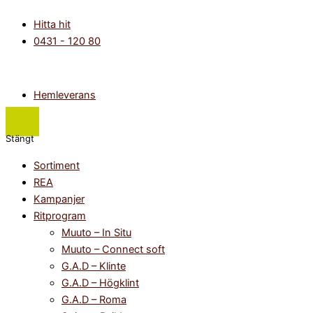
Hoppa
Main
Flyout
Hitta hit
till
Menu
Menu
0431 - 120 80
innehåll
Hemleverans
Stängt
Sortiment
REA
Kampanjer
Ritprogram
Muuto – In Situ
Muuto – Connect soft
G.A.D – Klinte
G.A.D – Högklint
G.A.D – Roma