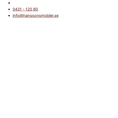
0431 - 120 80
info@hanssonsmobler.se
Accessoarer & Inredningsdetaljer
Alla accessoarer & inredningsdetaljer
Köksredskap
Ljusstakar